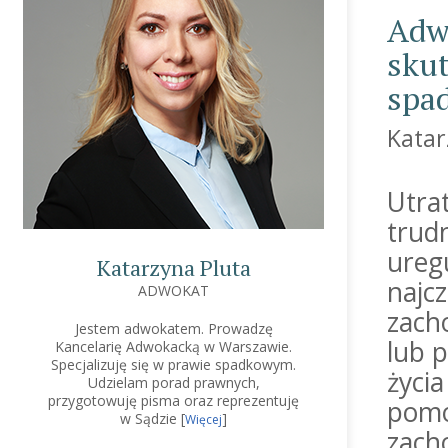
Adw
skut
spa
Katar
Utrat
trud
ureg
Katarzyna Pluta
najc
ADWOKAT
zach
Jestem adwokatem. Prowadzę
lub 
Kancelarię Adwokacką w Warszawie.
Specjalizuję się w prawie spadkowym.
życia
Udzielam porad prawnych,
przygotowuję pisma oraz reprezentuję
pomo
w Sądzie [
]
Więcej
zach