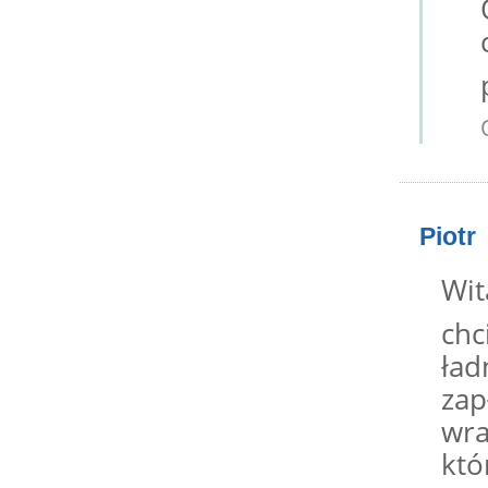
Piotr
Wi
chc
ład
zap
wra
któ