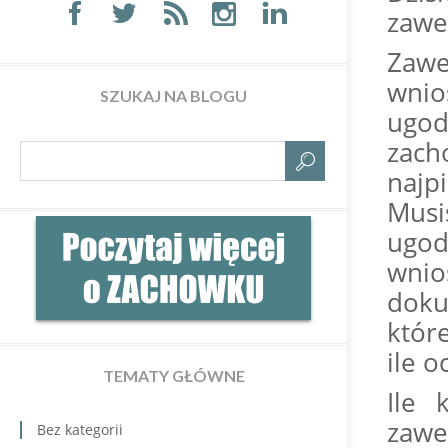
zawe
Zaw
wnio
SZUKAJ NA BLOGU
ugod
zac
najp
Musi
ugod
wni
doku
któr
ile o
TEMATY GŁÓWNE
Ile 
zawe
Bez kategorii