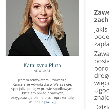
Zawe
zac
Jaki
pode
zapł
Zawa
post
Katarzyna Pluta
poro
ADWOKAT
drog
Jestem adwokatem. Prowadzę
więc
Kancelarię Adwokacką w Warszawie.
Ugod
Specjalizuję się w prawie spadkowym.
Udzielam porad prawnych,
znaj
przygotowuję pisma oraz reprezentuję
w Sądzie [
]
Więcej
Dzis