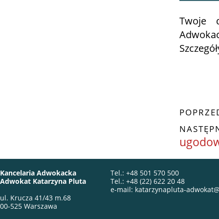
Twoje 
Adwokac
Szczegół
POPRZE
NASTĘP
ugodow
Kancelaria Adwokacka
Tel.: +48 501 570 500
Adwokat Katarzyna Pluta
Tel.: +48 (22) 622 20 48
e-mail: katarzynapluta-adwokat
ul. Krucza 41/43 m.68
00-525 Warszawa