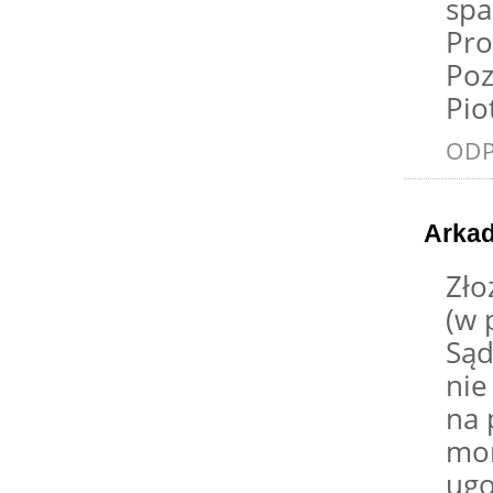
spa
Pro
Po
Pio
OD
Arkad
Zło
(w 
Sąd
nie
na 
mom
ugo