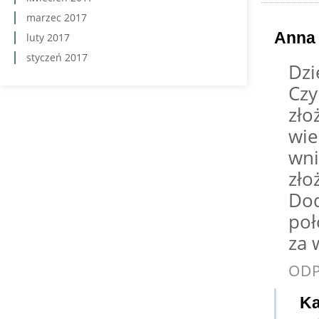
marzec 2017
Anna
luty 2017
styczeń 2017
Dzi
Czy
zło
wie
wni
zło
Dod
poł
za 
OD
Ka