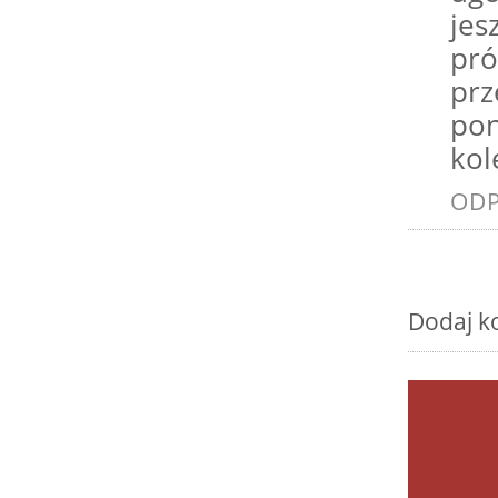
jes
pró
prz
pon
kol
OD
Dodaj k