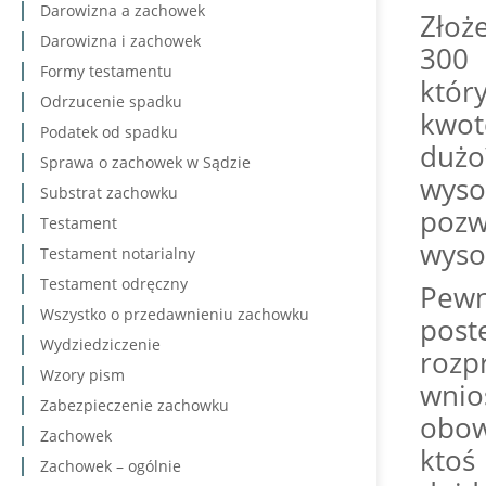
Darowizna a zachowek
Złoż
Darowizna i zachowek
300 
Formy testamentu
któr
Odrzucenie spadku
kwot
Podatek od spadku
duż
Sprawa o zachowek w Sądzie
wyso
Substrat zachowku
poz
Testament
wyso
Testament notarialny
Testament odręczny
Pewn
Wszystko o przedawnieniu zachowku
pos
Wydziedziczenie
rozp
Wzory pism
wni
Zabezpieczenie zachowku
obow
Zachowek
ktoś
Zachowek – ogólnie