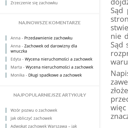
dojdz
Zrzeczenie się zachowku
Sąd 
str
NAJNOWSZE KOMENTARZE
stwi
nie d
Anna
-
Przedawnienie zachowku
Sąd 
Anna
-
Zachowek od darowizny dla
roz
wnuczka
Edyta
-
Wycena nieruchomości a zachowek
waru
Marta
-
Wycena nieruchomości a zachowek
Napi
Monika
-
Długi spadkowe a zachowek
zawe
zło
NAJPOPULARNIEJSZE ARTYKUŁY
prze
więc
Wzór pozwu o zachowek
znacz
Jak obliczyć zachowek
Adwokat zachowek Warszawa – jak